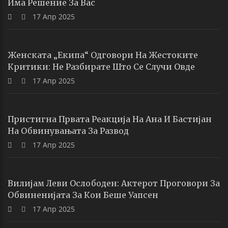
Има Решение За Вас
17 Апр 2025
Женската „екипа“ Одговори На Жестоките
Критики: Не Разбирате Што Се Случи Овде
17 Апр 2025
Пристигна Првата Реакција На Ана И Бастијан
На Обвинувањата За Развод
17 Апр 2025
Вилијам Леви Ослободен: Актерот Проговори За
Обвиненијата За Кои Беше Уапсен
17 Апр 2025