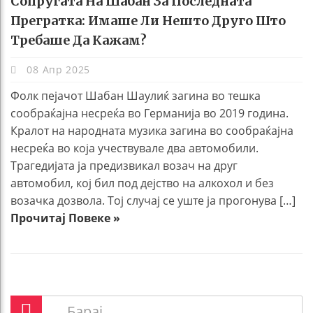
Сопругата На Шабан За Последната
Прегратка: Имаше Ли Нешто Друго Што
Требаше Да Кажам?
08 Апр 2025
Фолк пејачот Шабан Шаулиќ загина во тешка
сообраќајна несреќа во Германија во 2019 година.
Кралот на народната музика загина во сообраќајна
несреќа во која учествувале два автомобили.
Трагедијата ја предизвикал возач на друг
автомобил, кој бил под дејство на алкохол и без
возачка дозвола. Тој случај се уште ја прогонува […]
Прочитај Повеке »