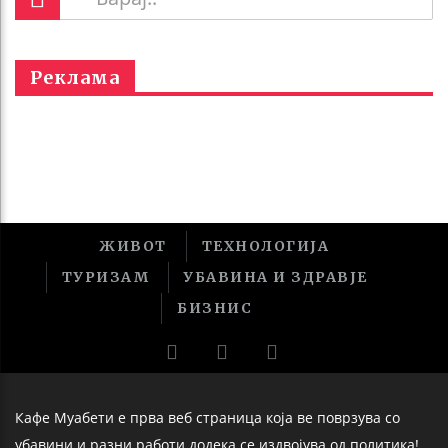
Реклама
ЖИВОТ
ТЕХНОЛОГИЈА
ТУРИЗАМ
УБАВИНА И ЗДРАВЈЕ
БИЗНИС
Кафе Муабети е прва веб страница која ве поврзува со
убавини и разни работи додека се издвојува од политика!