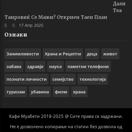
Дали
Теа
Таировиќ Се Мажи? Откриен Таен План
17 Апр 2025
Ознаки
Занимливости
Храна и Рецепти
деца
живот
забава
здравје
наука
паметни телефони
познати личности
семејство
технологија
туризам
убавина
филм
храна
Кафе Муабети 2018-2025 @ Сите права се задржани.
Не е дозволено копирање на статии без дозвола од