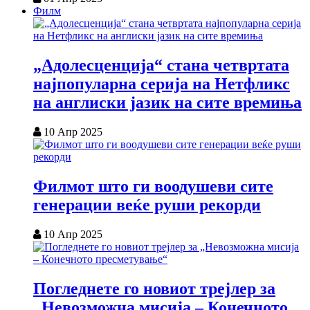
Филм
„Адолесценција“ стана четвртата
најпопуларна серија на Нетфликс
на англиски јазик на сите времиња
10 Апр 2025
Филмот што ги воодушеви сите
генерации веќе руши рекорди
10 Апр 2025
Погледнете го новиот трејлер за
„Невозможна мисија – Конечното