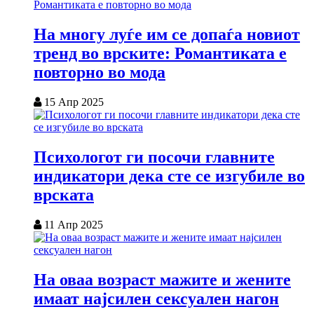
На многу луѓе им се допаѓа новиот
тренд во врските: Романтиката е
повторно во мода
15 Апр 2025
Психологот ги посочи главните
индикатори дека сте се изгубиле во
врската
11 Апр 2025
На оваа возраст мажите и жените
имаат најсилен сексуален нагон