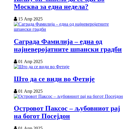
Москва за една недела?
15 Апр 2025
Саграда Фамилија – една од
најневеројатните шпански градби
01 Апр 2025
Што да се види во Фетије
01 Апр 2025
Островот Паксос – љубовниот рај
на богот Посејдон
01 Апр 2025