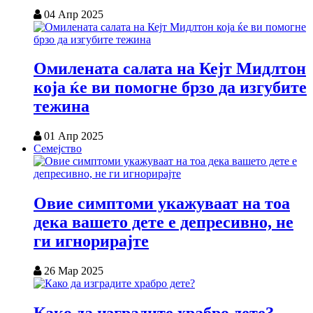
04 Апр 2025
Омилената салата на Кејт Мидлтон
која ќе ви помогне брзо да изгубите
тежина
01 Апр 2025
Семејство
Овие симптоми укажуваат на тоа
дека вашето дете е депресивно, не
ги игнорирајте
26 Мар 2025