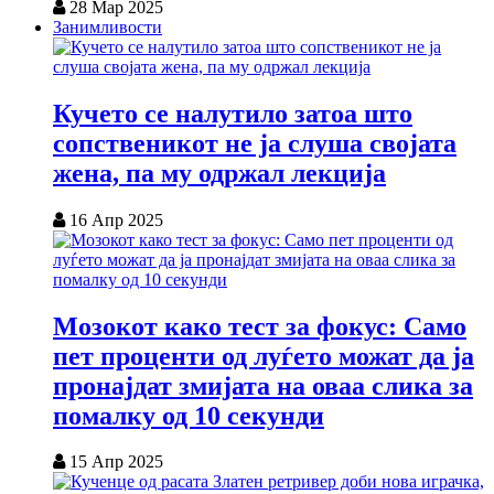
28 Мар 2025
Занимливости
Кучето се налутило затоа што
сопственикот не ја слуша својата
жена, па му одржал лекција
16 Апр 2025
Мозокот како тест за фокус: Само
пет проценти од луѓето можат да ја
пронајдат змијата на оваа слика за
помалку од 10 секунди
15 Апр 2025