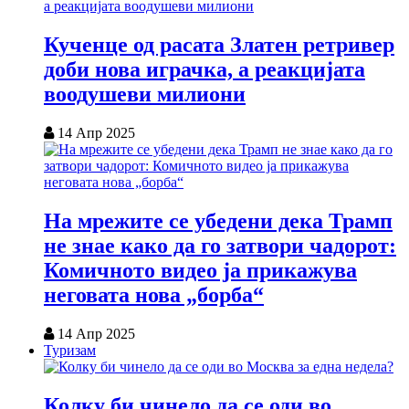
Кученце од расата Златен ретривер
доби нова играчка, а реакцијата
воодушеви милиони
14 Апр 2025
На мрежите се убедени дека Трамп
не знае како да го затвори чадорот:
Комичното видео ја прикажува
неговата нова „борба“
14 Апр 2025
Туризам
Колку би чинело да се оди во