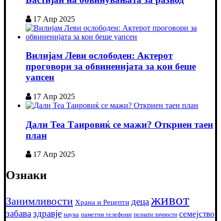
17 Апр 2025
Вилијам Леви ослободен: Актерот
проговори за обвиненијата за кои беше
уапсен
17 Апр 2025
Дали Теа Таировиќ се мажи? Откриен таен
план
17 Апр 2025
Ознаки
живот
Занимливости
деца
Храна и Рецепти
забава
здравје
семејство
наука
паметни телефони
познати личности