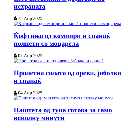
исхраната
15 Апр 2025
Ќофтиња од компири и спанаќ
полнети со моцарела
07 Апр 2025
Пролетна салата од ореви, јаболка
и спанаќ
04 Апр 2025
Паштета од туна готова за само
неколку минути