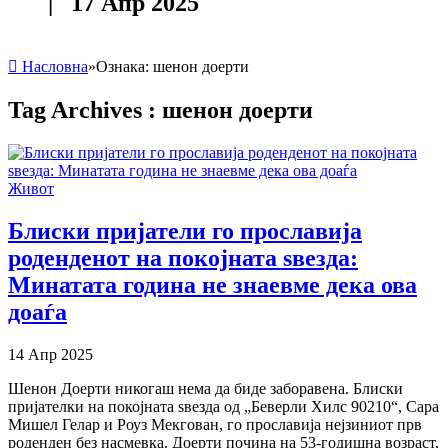
| 17 Апр 2025
Насловна
»
Ознака:
шенон доерти
Tag Archives :
шенон доерти
Живот
Блиски пријатели го прославија
роденденот на покојната ѕвезда:
Минатата година не знаевме дека ова
доаѓа
14 Апр 2025
Шенон Доерти никогаш нема да биде заборавена. Блиски
пријателки на покојната ѕвезда од „Беверли Хилс 90210“, Сара
Мишел Гелар и Роуз Мекгован, го прославија нејзиниот прв
роденден без насмевка. Доерти почина на 53-годишна возраст,