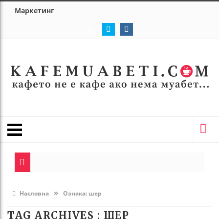
Маркетинг
»
Насловна
Ознака:
шер
TAG ARCHIVES :
ШЕР