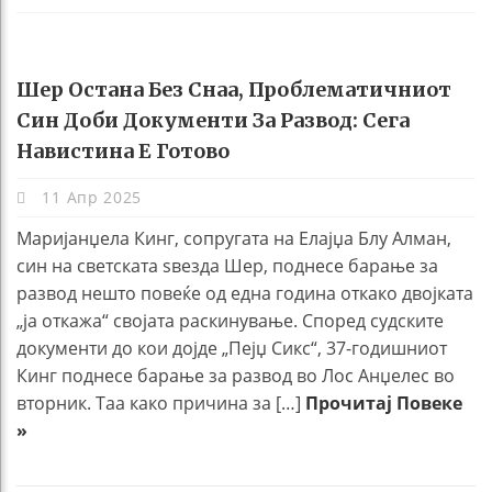
Шер Остана Без Снаа, Проблематичниот
Син Доби Документи За Развод: Сега
Навистина Е Готово
11 Апр 2025
Маријанџела Кинг, сопругата на Елајџа Блу Алман,
син на светската ѕвезда Шер, поднесе барање за
развод нешто повеќе од една година откако двојката
„ја откажа“ својата раскинување. Според судските
документи до кои дојде „Пејџ Сикс“, 37-годишниот
Кинг поднесе барање за развод во Лос Анџелес во
вторник. Таа како причина за […]
Прочитај Повеке
»