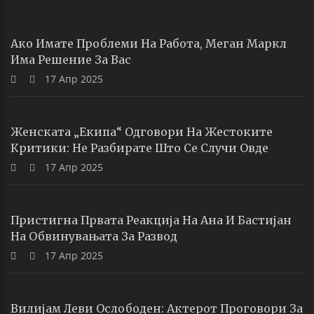
Ако Имате Проблеми На Работа, Меган Маркл
Има Решение За Вас
17 Апр 2025
Женската „екипа“ Одговори На Жестоките
Критики: Не Разбирате Што Се Случи Овде
17 Апр 2025
Пристигна Првата Реакција На Ана И Бастијан
На Обвинувањата За Развод
17 Апр 2025
Вилијам Леви Ослободен: Актерот Проговори За