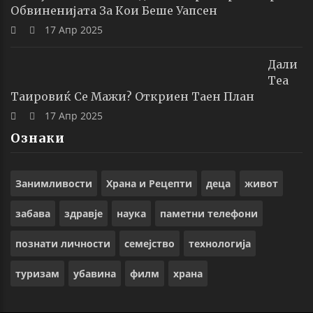
Обвиненијата За Кои Беше Уапсен
17 Апр 2025
Дали
Теа
Таировиќ Се Мажи? Откриен Таен План
17 Апр 2025
Ознаки
Занимливости
Храна и Рецепти
деца
живот
забава
здравје
наука
паметни телефони
познати личности
семејство
технологија
туризам
убавина
филм
храна