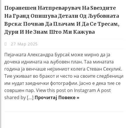
Поранешен Натпреварувач На Ѕвездите
На Гранд Опишува Детали Од Љубовната
Врска: Почнав Да Плачам И Да Се Тресам,
Дури И Не Знам Што Ми Кажува
27 Мар 2025
Пејачката Александра Бурсаќ може мирно да ја
дочека иднината на љубовен план. Таа минатата
година ја венчаше нејзиниот колега Стеван Секулиќ.
Тие уживаат во бракот и често на своите следбеници
им нудат заеднички фотографии. Јасно е дека тие се
совршен пар. View this post on Instagram A post
shared by […]
Прочитај Повеке »