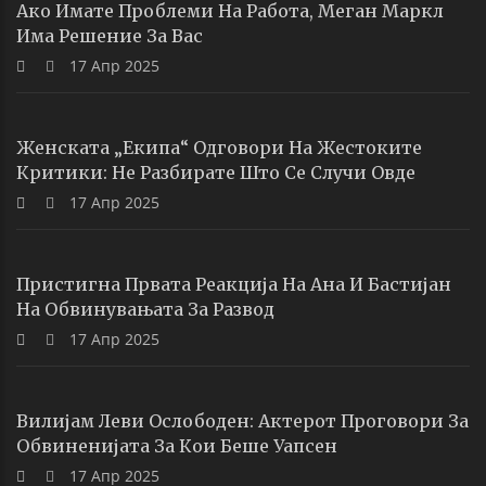
Ако Имате Проблеми На Работа, Меган Маркл
Има Решение За Вас
17 Апр 2025
Женската „екипа“ Одговори На Жестоките
Критики: Не Разбирате Што Се Случи Овде
17 Апр 2025
Пристигна Првата Реакција На Ана И Бастијан
На Обвинувањата За Развод
17 Апр 2025
Вилијам Леви Ослободен: Актерот Проговори За
Обвиненијата За Кои Беше Уапсен
17 Апр 2025