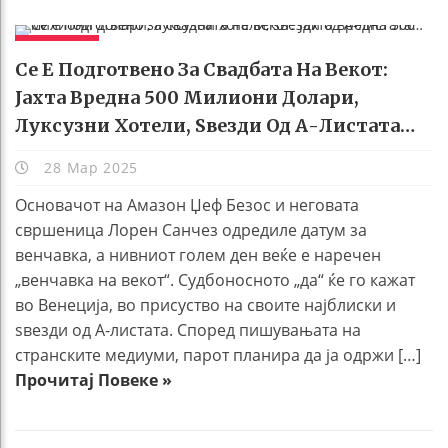
ЖИВОТ
Се Е Подготвено За Свадбата На Векот:
Јахта Вредна 500 Милиони Долари,
Луксузни Хотели, Ѕвезди Од А-Листата…
28 Мар 2025
Основачот на Амазон Џеф Безос и неговата
свршеница Лорен Санчез одредиле датум за
венчавка, а нивниот голем ден веќе е наречен
„венчавка на векот“. Судбоносното „да“ ќе го кажат
во Венеција, во присуство на своите најблиски и
ѕвезди од А-листата. Според пишувањата на
странските медиуми, парот планира да ја одржи […]
Прочитај Повеке »