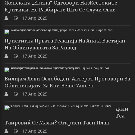
Женската „екипа“ Одговори На Жестоките
Критики: Не Разбирате Што Се Случи Овде
17 Апр 2025
Пристигна Првата Реакција На Ана И Бастијан
На Обвинувањата За Развод
17 Апр 2025
Вилијам Леви Ослободен: Актерот Проговори За
Обвиненијата За Кои Беше Уапсен
17 Апр 2025
Дали
Теа
Таировиќ Се Мажи? Откриен Таен План
17 Апр 2025