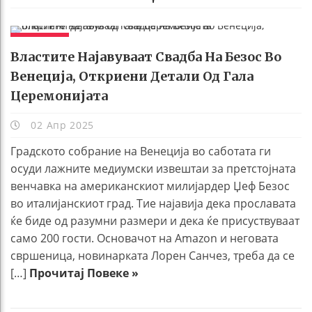
ЖИВОТ
Властите Најавуваат Свадба На Безос Во
Венеција, Откриени Детали Од Гала
Церемонијата
02 Апр 2025
Градското собрание на Венеција во саботата ги
осуди лажните медиумски извештаи за претстојната
венчавка на американскиот милијардер Џеф Безос
во италијанскиот град. Тие најавија дека прославата
ќе биде од разумни размери и дека ќе присуствуваат
само 200 гости. Основачот на Amazon и неговата
свршеница, новинарката Лорен Санчез, треба да се
[…]
Прочитај Повеке »