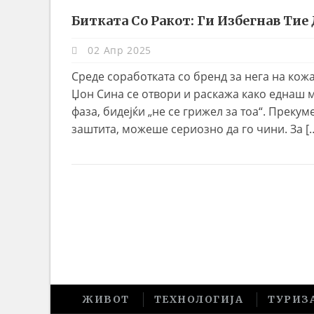
Битката Со Ракот: Ги Избегнав Ти
02 Апр 2025
Среде соработката со бренд за нега на ко
Џон Сина се отвори и раскажа како еднаш м
фаза, бидејќи „не се грижел за тоа“. Прек
заштита, можеше сериозно да го чини. За [
ЖИВОТ
ТЕХНОЛОГИЈА
ТУРИЗ