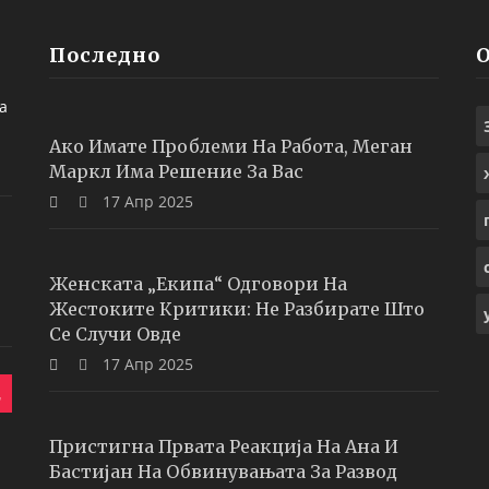
Последно
а
Ако Имате Проблеми На Работа, Меган
Маркл Има Решение За Вас
17 Апр 2025
Женската „екипа“ Одговори На
Жестоките Критики: Не Разбирате Што
Се Случи Овде
17 Апр 2025
Пристигна Првата Реакција На Ана И
Бастијан На Обвинувањата За Развод