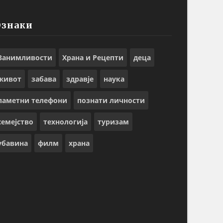
Ознаки
Занимливости
Храна и Рецепти
деца
живот
забава
здравје
наука
паметни телефони
познати личности
семејство
технологија
туризам
убавина
филм
храна