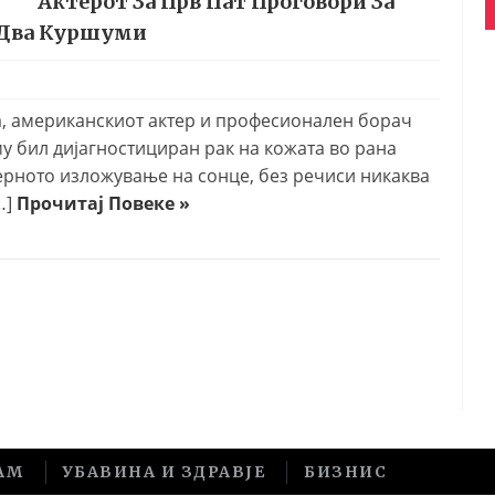
Актерот За Прв Пат Проговори За
е Два Куршуми
жа, американскиот актер и професионален борач
у бил дијагностициран рак на кожата во рана
умерното изложување на сонце, без речиси никаква
…]
Прочитај Повеке »
АМ
УБАВИНА И ЗДРАВЈЕ
БИЗНИС