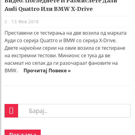
Видео: Погледнете И Размислете Дали
Audi Quattro Или BMW X-Drive
13 Фев 2018
Преставени се тестирања на две возила од марката
Ауди со серија Quattro и BMW со серија X-Drive.
Двете најмоќни серии на овие возила се тестиране
на екстремни тестови. Минионс се тука да ве
насмеат но сепак да ги разочараат фановите на
BMW.
Прочитај Повеке »
Реклама