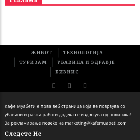
ЖИВОТ
ТЕХНОЛОГИЈА
ТУРИЗАМ
УБАВИНА И ЗДРАВЈЕ
БИЗНИС
Кафе Муабети е прва веб страница која ве поврзува со
убавини и разни работи додека се издвојува од политика!
За рекламирање повеќе на marketing@kafemuabeti.com
Следете Не