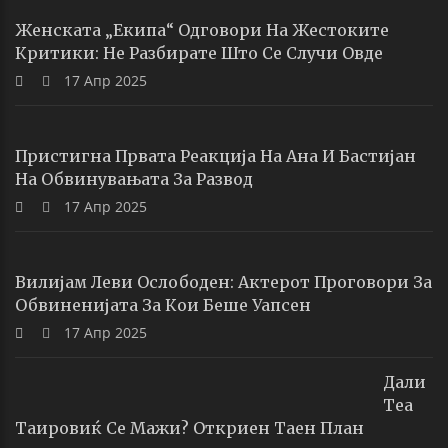
Женската „екипа“ Одговори На Жестоките
Критики: Не Разбирате Што Се Случи Овде
17 Апр 2025
Пристигна Првата Реакција На Ана И Бастијан
На Обвинувањата За Развод
17 Апр 2025
Вилијам Леви Ослободен: Актерот Проговори За
Обвиненијата За Кои Беше Уапсен
17 Апр 2025
Дали
Теа
Таировиќ Се Мажи? Откриен Таен План