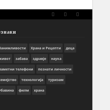
Ознаки
Занимливости
Храна и Рецепти
деца
живот
забава
здравје
наука
паметни телефони
познати личности
семејство
технологија
туризам
убавина
филм
храна