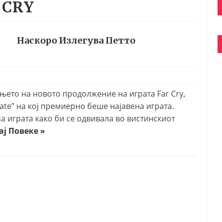
 CRY
Наскоро Излегува Петто
ањето на новото продолжение на играта Far Cry,
 Gate” на кој премиерно беше најавена играта.
а играта како би се одвивала во вистинскиот
ј Повеке »