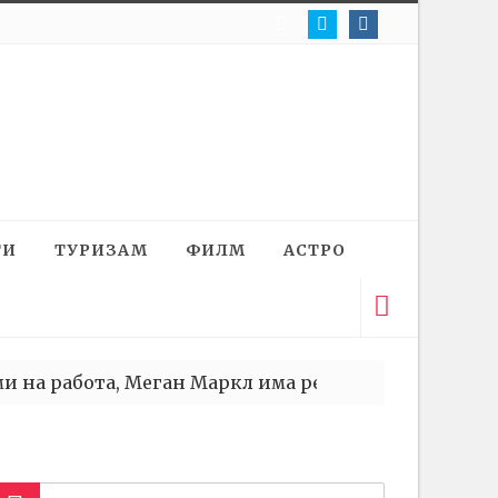
ТИ
ТУРИЗАМ
ФИЛМ
АСТРО
а работа, Меган Маркл има решение за вас
| 17 Апр 
на бременоста и јавно посрамотена, но не се оддал