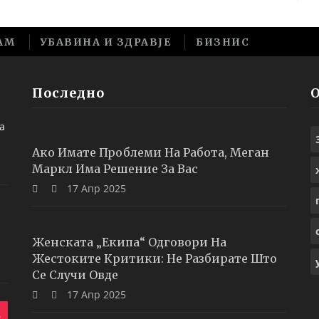
АМ
УБАВИНА И ЗДРАВЈЕ
БИЗНИС
Последно
а
Ако Имате Проблеми На Работа, Меган
Маркл Има Решение За Вас
17 Апр 2025
Женската „екипа“ Одговори На
Жестоките Критики: Не Разбирате Што
Се Случи Овде
17 Апр 2025