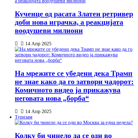
Кученце од расата Златен ретривер
доби нова играчка, а реакцијата
воодушеви милиони
14 Апр 2025
На мрежите се убедени дека Трамп
не знае како да го затвори чадорот:
Комичното видео ја прикажува
неговата нова „борба“
14 Апр 2025
Туризам
Колку би чинело да се оди во