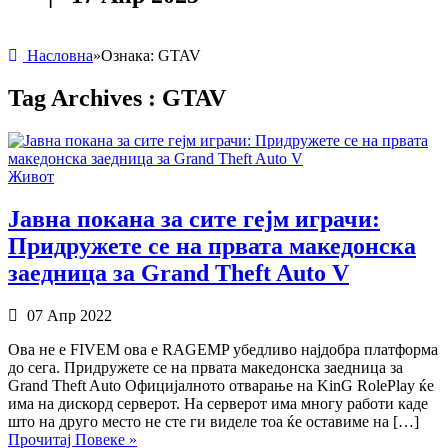
Насловна
»
Ознака:
GTAV
Tag Archives :
GTAV
Живот
Јавна покана за сите гејм играчи:
Придружете се на првата македонска
заедница за Grand Theft Auto V
07 Апр 2022
Ова не е FIVEM ова е RAGEMP убедливо најдобра платформа
до сега. Придружете се на првата македонска заедница за
Grand Theft Auto Официјалното отварање на KinG RolePlay ќе
има на дискорд серверот. На серверот има многу работи каде
што на друго место не сте ги виделе тоа ќе оставиме на […]
Прочитај Повеке »