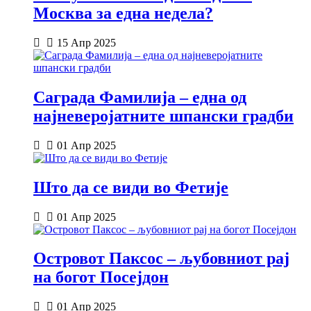
Москва за една недела?
15 Апр 2025
Саграда Фамилија – една од
најневеројатните шпански градби
01 Апр 2025
Што да се види во Фетије
01 Апр 2025
Островот Паксос – љубовниот рај
на богот Посејдон
01 Апр 2025