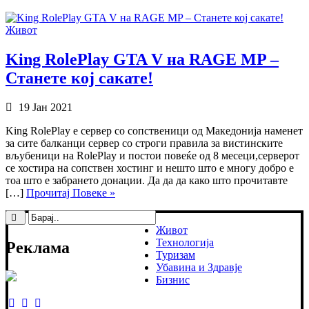
Живот
King RolePlay GTA V на RAGE MP –
Станете кој сакате!
19 Јан 2021
King RolePlay е сервер со сопственици од Македонија наменет
за сите балканци сервер со строги правила за вистинските
вљубеници на RolePlay и постои повеќе од 8 месеци,серверот
се хостира на сопствен хостинг и нешто што е многу добро е
тоа што е забрането донации. Да да да како што прочитавте
[…]
Прочитај Повеке »
Живот
Технологија
Реклама
Туризам
Убавина и Здравје
Бизнис