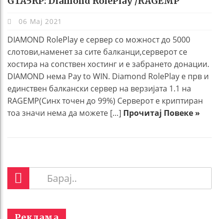
GTA5RP: Diamond RolePlay /RAGEMP
06 Мај 2021
DIAMOND RolePlay е сервер со можност до 5000
слотови,наменет за сите балканци,серверот се
хостира на сопствен хостинг и е забрането донации.
DIAMOND нема Pay to WIN. Diamond RolePlay е прв и
единствен балкански сервер на верзијата 1.1 на
RAGEMP(Синx точен до 99%) Серверот е криптиран
тоа значи нема да можете […]
Прочитај Повеке »
Реклама