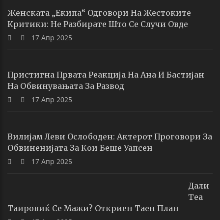
Женската „екипа“ Одговори На Жестоките
Критики: Не Разбирате Што Се Случи Овде
17 Апр 2025
Пристигна Првата Реакција На Ана И Бастијан
На Обвинувањата За Развод
17 Апр 2025
Вилијам Леви Ослободен: Актерот Проговори За
Обвиненијата За Кои Беше Уапсен
17 Апр 2025
Дали
Теа
Таировиќ Се Мажи? Откриен Таен План