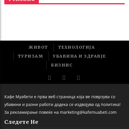
ЖИВОТ
ТЕХНОЛОГИЈА
ТУРИЗАМ
УБАВИНА И ЗДРАВЈЕ
БИЗНИС
Кафе Муабети е прва веб страница која ве поврзува со
убавини и разни работи додека се издвојува од политика!
За рекламирање повеќе на marketing@kafemuabeti.com
Следете Не