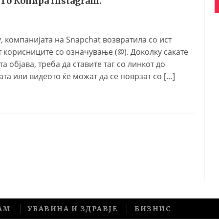
 Го Копира Instagram.
y, компанијата на Snapchat возвратила со ист
т корисниците со означување (@). Доколку сакате
а објава, треба да ставите таг со линкот до
та или видеото ќе можат да се поврзат со […]
АМ
УБАВИНА И ЗДРАВЈЕ
БИЗНИС