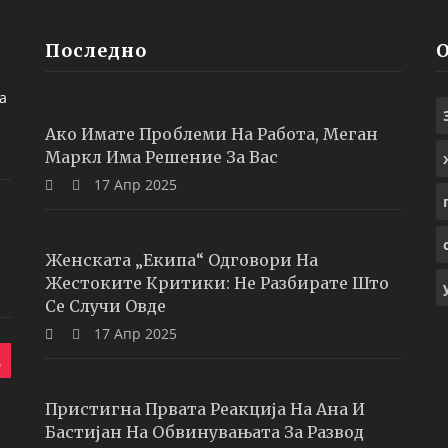
Последно
а
Ако Имате Проблеми На Работа, Меган
Маркл Има Решение За Вас
17 Апр 2025
Женската „екипа“ Одговори На
Жестоките Критики: Не Разбирате Што
Се Случи Овде
17 Апр 2025
Пристигна Првата Реакција На Ана И
Бастијан На Обвинувањата За Развод