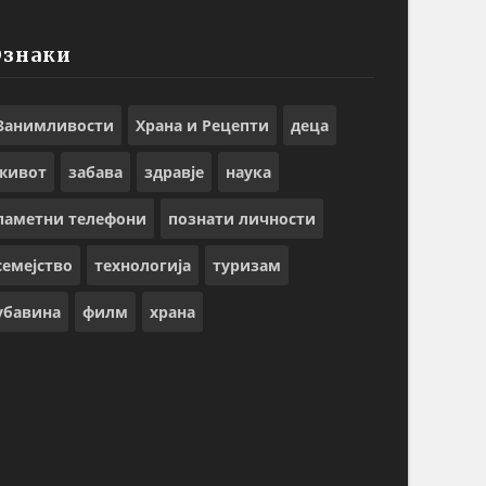
Ознаки
Занимливости
Храна и Рецепти
деца
живот
забава
здравје
наука
паметни телефони
познати личности
семејство
технологија
туризам
убавина
филм
храна