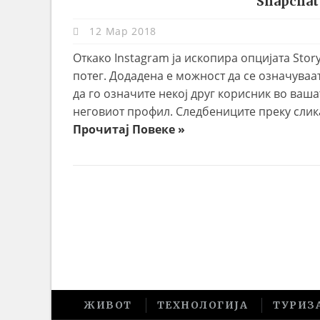
Snapchat
12 Мар 2018
Откако Instagram ја ископира опцијата Stor
потег. Додадена е можност да се означуваа
да го означите некој друг корисник во вашат
неговиот профил. Следбениците преку слика
Прочитај Повеке »
ЖИВОТ
ТЕХНОЛОГИЈА
ТУРИЗ