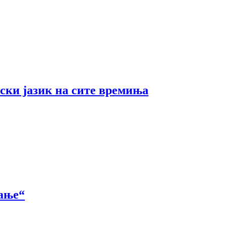
ски јазик на сите времиња
вање“