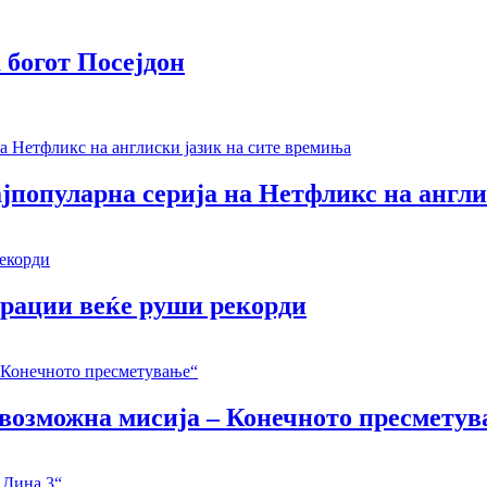
 богот Посејдон
јпопуларна серија на Нетфликс на англи
ерации веќе руши рекорди
Невозможна мисија – Конечното пресмету