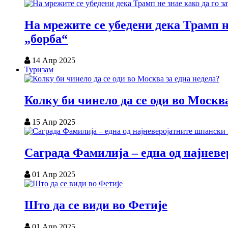
На мрежите се убедени дека Трамп н
„борба“
14 Апр 2025
Туризам
Колку би чинело да се оди во Москва
15 Апр 2025
Саграда Фамилија – една од најнев
01 Апр 2025
Што да се види во Фетије
01 Апр 2025