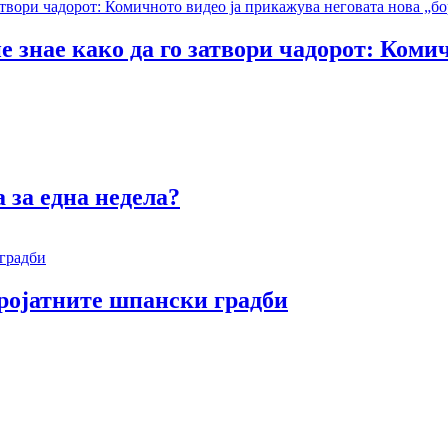
е знае како да го затвори чадорот: Коми
 за една недела?
еројатните шпански градби