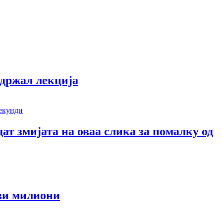
одржал лекција
дат змијата на оваа слика за помалку од
еви милиони