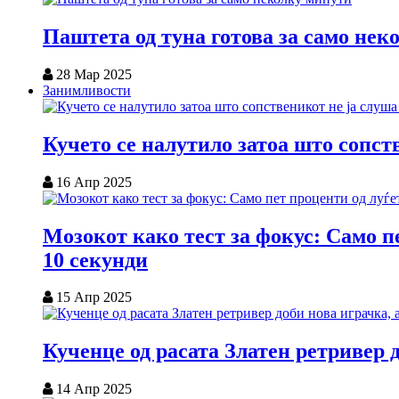
Паштета од туна готова за само нек
28 Мар 2025
Занимливости
Кучето се налутило затоа што сопст
16 Апр 2025
Мозокот како тест за фокус: Само пе
10 секунди
15 Апр 2025
Кученце од расата Златен ретривер 
14 Апр 2025