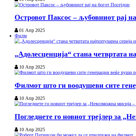
Островот Паксос – љубовниот рај на
01 Апр 2025
Филм
„Адолесценција“ стана четвртата на
10 Апр 2025
Филмот што ги воодушеви сите ген
10 Апр 2025
Погледнете го новиот трејлер за „
10 Апр 2025