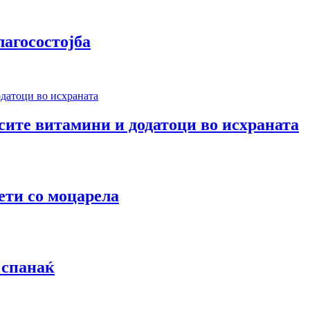
лагосостојба
 сите витамини и додатоци во исхраната
ети со моцарела
 спанаќ