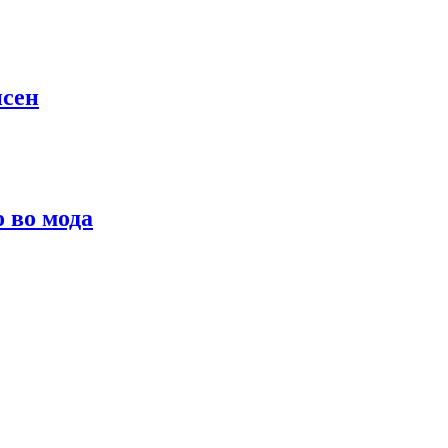
псен
о во мода