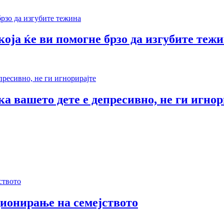
оја ќе ви помогне брзо да изгубите теж
а вашето дете е депресивно, не ги игнор
ионирање на семејството