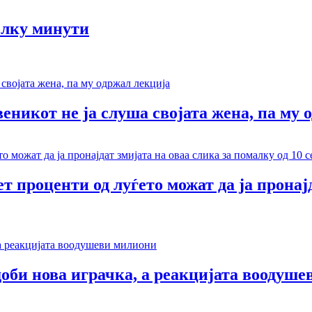
олку минути
веникот не ја слуша својата жена, па му 
т проценти од луѓето можат да ја пронај
доби нова играчка, а реакцијата воодуш