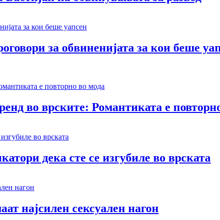
оговори за обвиненијата за кои беше уа
тренд во врските: Романтиката е повторн
катори дека сте се изгубиле во врската
аат најсилен сексуален нагон