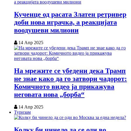
Кученце од расата Златен ретривер
доби нова играчка, а реакцијата
воодушеви милиони
14 Апр 2025
На мрежите се убедени дека Трамп
не знае како да го затвори чадорот:
Комичното видео ја прикажува
неговата нова „борба“
14 Апр 2025
Туризам
Колку би чинело да се оди во