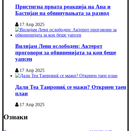
Пристигна првата реакција на Ана и
Бастијан на обвинувањата за развод
17 Апр 2025
Вилијам Леви ослободен: Актерот
проговори за обвиненијата за кои беше
уапсен
17 Апр 2025
Дали Теа Таировиќ се мажи? Откриен таен
план
17 Апр 2025
Ознаки