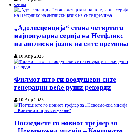
Филм
„Адолесценција“ стана четвртата
најпопуларна серија на Нетфликс
на англиски јазик на сите времиња
10 Апр 2025
Филмот што ги воодушеви сите
генерации веќе руши рекорди
10 Апр 2025
Погледнете го новиот трејлер за
„Невозможна мисија – Конечното