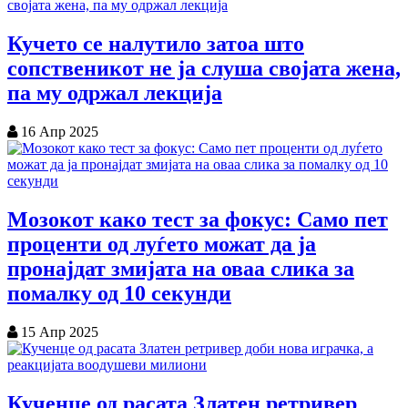
Кучето се налутило затоа што
сопственикот не ја слуша својата жена,
па му одржал лекција
16 Апр 2025
Мозокот како тест за фокус: Само пет
проценти од луѓето можат да ја
пронајдат змијата на оваа слика за
помалку од 10 секунди
15 Апр 2025
Кученце од расата Златен ретривер