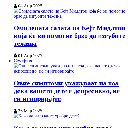
04 Апр 2025
Омилената салата на Кејт Мидлтон
која ќе ви помогне брзо да изгубите
тежина
01 Апр 2025
Семејство
Овие симптоми укажуваат на тоа
дека вашето дете е депресивно, не
ги игнорирајте
26 Мар 2025