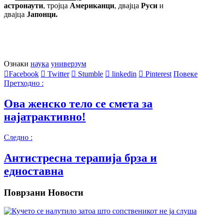
астронаути
, тројца
Американци
, двајца
Руси
и
двајца
Јапонци.
Ознаки
наука
универзум
Facebook
Twitter
Stumble
linkedin
Pinterest
Повеке
Претходно :
Ова женско тело се смета за
најатрактивно!
Следно :
Антистресна терапија брза и
едноставна
Поврзани Новости