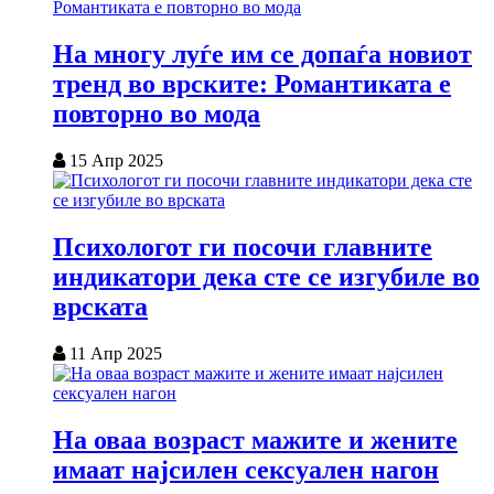
На многу луѓе им се допаѓа новиот
тренд во врските: Романтиката е
повторно во мода
15 Апр 2025
Психологот ги посочи главните
индикатори дека сте се изгубиле во
врската
11 Апр 2025
На оваа возраст мажите и жените
имаат најсилен сексуален нагон