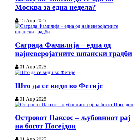
Москва за една недела?
15 Апр 2025
Саграда Фамилија – една од
најневеројатните шпански градби
01 Апр 2025
Што да се види во Фетије
01 Апр 2025
Островот Паксос – љубовниот рај
на богот Посејдон
01 Апр 2025