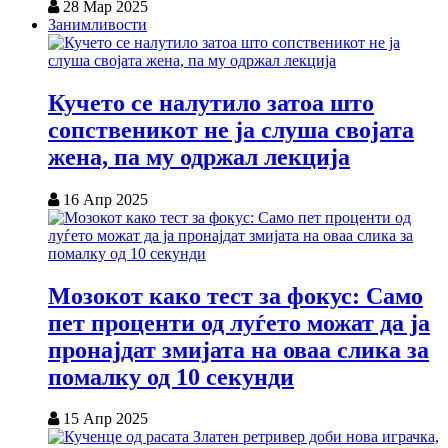
28 Мар 2025
Занимливости
Кучето се налутило затоа што
сопственикот не ја слуша својата
жена, па му одржал лекција
16 Апр 2025
Мозокот како тест за фокус: Само
пет проценти од луѓето можат да ја
пронајдат змијата на оваа слика за
помалку од 10 секунди
15 Апр 2025