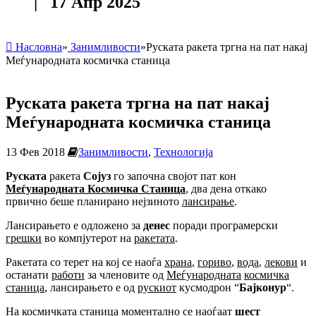
| 17 Апр 2025
Насловна
»
Занимливости
»
Руската ракета тргна на пат накај
Меѓународната космичка станица
Руската ракета тргна на пат накај
Меѓународната космичка станица
13 Фев 2018
Занимливости
,
Технологија
Руската
ракета
Сојуз
го започна својот пат кон
Меѓународната
Космичка
Станица
, два дена откако
првично беше планирано нејзиното
лансирање
.
Лансирањето е одложено за
денес
поради програмерски
грешки
во компјутерот на
ракетата
.
Ракетата со терет на кој се наоѓа
храна
,
гориво
,
вода
,
лекови
и
останати
работи
за членовите од
Меѓународната
космичка
станица
, лансирањето е од
рускиот
кусмодрон “
Бајконур
“.
На
космичката станица
моментално се наоѓаат
шест