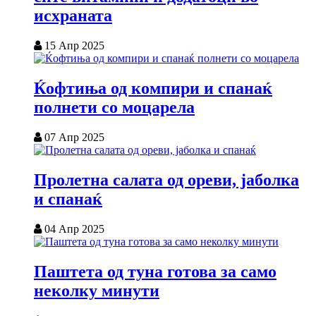
исхраната
15 Апр 2025
Ќофтиња од компири и спанаќ
полнети со моцарела
07 Апр 2025
Пролетна салата од ореви, јаболка
и спанаќ
04 Апр 2025
Паштета од туна готова за само
неколку минути