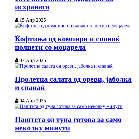
исхраната
15 Апр 2025
Ќофтиња од компири и спанаќ
полнети со моцарела
07 Апр 2025
Пролетна салата од ореви, јаболка
и спанаќ
04 Апр 2025
Паштета од туна готова за само
неколку минути