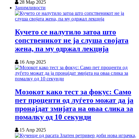
28 Мар 2025
Занимливости
Кучето се налутило затоа што
сопственикот не ја слуша својата
жена, па му одржал лекција
16 Апр 2025
Мозокот како тест за фокус: Само
пет проценти од луѓето можат да ја
пронајдат змијата на оваа слика за
помалку од 10 секунди
15 Апр 2025