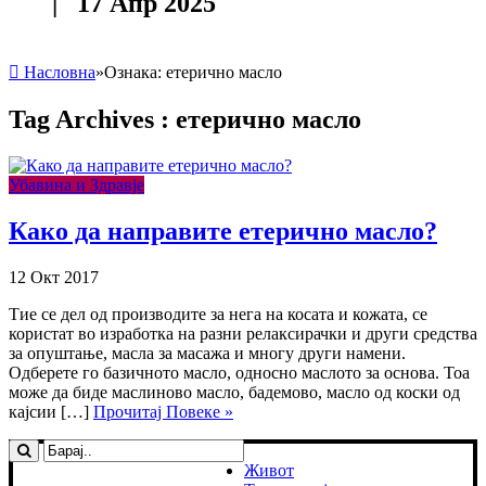
| 17 Апр 2025
Насловна
»
Ознака:
етерично масло
Tag Archives :
етерично масло
Убавина и Здравје
Како да направите етерично масло?
12 Окт 2017
Тие се дел од производите за нега на косата и кожата, се
користат во изработка на разни релаксирачки и други средства
за опуштање, масла за масажа и многу други намени.
Одберете го базичното масло, односно маслото за основа. Тоа
може да биде маслиново масло, бадемово, масло од коски од
кајсии […]
Прочитај Повеке »
Живот