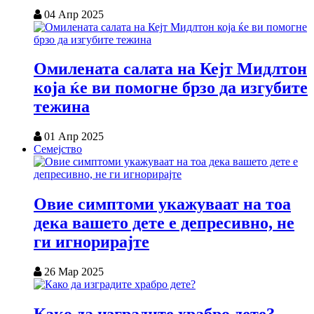
04 Апр 2025
Омилената салата на Кејт Мидлтон
која ќе ви помогне брзо да изгубите
тежина
01 Апр 2025
Семејство
Овие симптоми укажуваат на тоа
дека вашето дете е депресивно, не
ги игнорирајте
26 Мар 2025