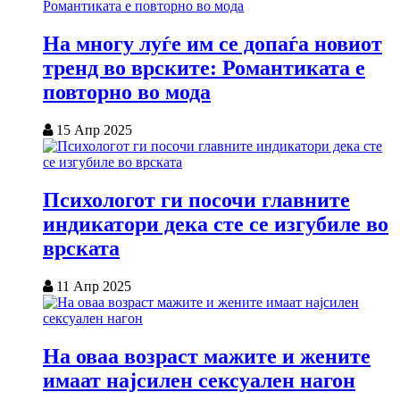
На многу луѓе им се допаѓа новиот
тренд во врските: Романтиката е
повторно во мода
15 Апр 2025
Психологот ги посочи главните
индикатори дека сте се изгубиле во
врската
11 Апр 2025
На оваа возраст мажите и жените
имаат најсилен сексуален нагон