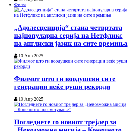
Филм
„Адолесценција“ стана четвртата
најпопуларна серија на Нетфликс
на англиски јазик на сите времиња
10 Апр 2025
Филмот што ги воодушеви сите
генерации веќе руши рекорди
10 Апр 2025
Погледнете го новиот трејлер за
„Невозможна мисија – Конечното