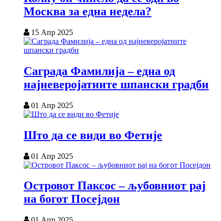
Москва за една недела?
15 Апр 2025
Саграда Фамилија – една од
најневеројатните шпански градби
01 Апр 2025
Што да се види во Фетије
01 Апр 2025
Островот Паксос – љубовниот рај
на богот Посејдон
01 Апр 2025