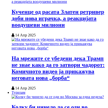
Кученце од расата Златен ретривер
доби нова играчка, а реакцијата
воодушеви милиони
14 Апр 2025
На мрежите се убедени дека Трамп
не знае како да го затвори чадорот:
Комичното видео ја прикажува
неговата нова „борба“
14 Апр 2025
Туризам
Колку би чинело да се оди во