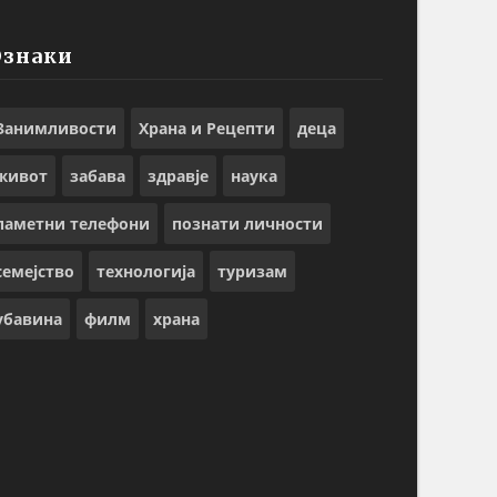
Ознаки
Занимливости
Храна и Рецепти
деца
живот
забава
здравје
наука
паметни телефони
познати личности
семејство
технологија
туризам
убавина
филм
храна