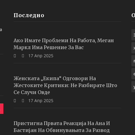
Последно
а
Ако Имате Проблеми На Работа, Меган
Маркл Има Решение За Вас
17 Апр 2025
Женската „екипа“ Одговори На
Жестоките Критики: Не Разбирате Што
Се Случи Овде
17 Апр 2025
Пристигна Првата Реакција На Ана И
Бастијан На Обвинувањата За Развод