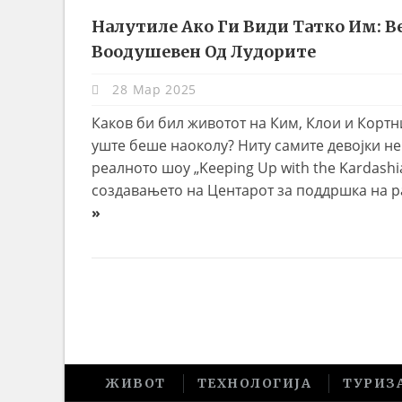
Налутиле Ако Ги Види Татко Им: В
Воодушевен Од Лудорите
28 Мар 2025
Каков би бил животот на Ким, Клои и Кортн
уште беше наоколу? Ниту самите девојки не
реалното шоу „Keeping Up with the Kardash
создавањето на Центарот за поддршка на р
»
ЖИВОТ
ТЕХНОЛОГИЈА
ТУРИЗ