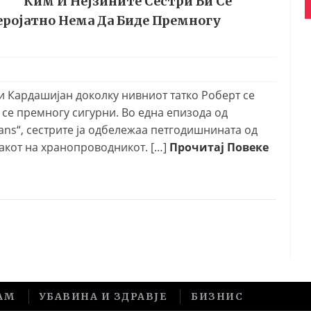
Ким И Нејзините Сестри Би Се
еројатно Нема Да Биде Премногу
и Кардашијан доколку нивниот татко Роберт сe
 се премногу сигурни. Во една епизода од
ians“, сестрите ја одбележаа петгодишнината од
акот на хранопроводникот. […]
Прочитај Повеке
АМ
УБАВИНА И ЗДРАВЈЕ
БИЗНИС