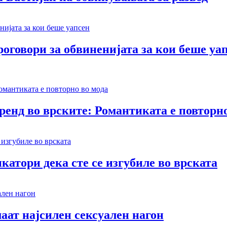
оговори за обвиненијата за кои беше уа
тренд во врските: Романтиката е повторн
катори дека сте се изгубиле во врската
аат најсилен сексуален нагон