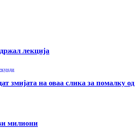
одржал лекција
дат змијата на оваа слика за помалку од
еви милиони