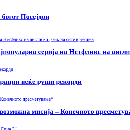
 богот Посејдон
јпопуларна серија на Нетфликс на англи
ерации веќе руши рекорди
Невозможна мисија – Конечното пресмету