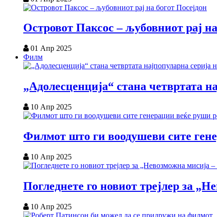
Островот Паксос – љубовниот рај на
01 Апр 2025
Филм
„Адолесценција“ стана четвртата на
10 Апр 2025
Филмот што ги воодушеви сите ген
10 Апр 2025
Погледнете го новиот трејлер за „
10 Апр 2025