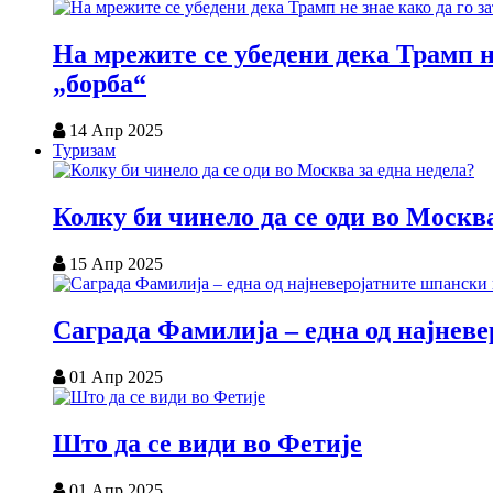
На мрежите се убедени дека Трамп н
„борба“
14 Апр 2025
Туризам
Колку би чинело да се оди во Москва
15 Апр 2025
Саграда Фамилија – една од најнев
01 Апр 2025
Што да се види во Фетије
01 Апр 2025