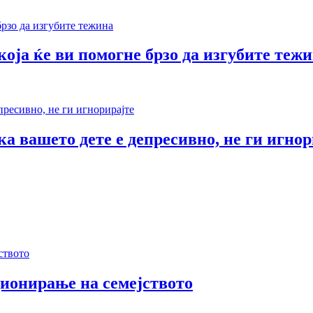
оја ќе ви помогне брзо да изгубите теж
а вашето дете е депресивно, не ги игнор
ионирање на семејството