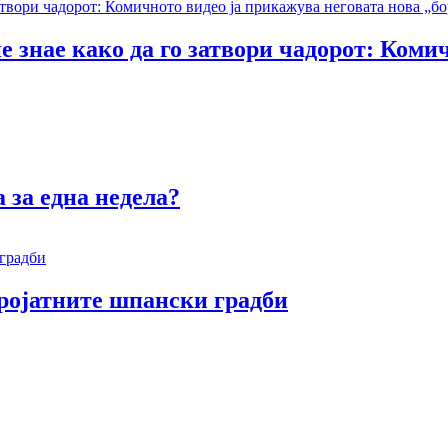
е знае како да го затвори чадорот: Коми
 за една недела?
еројатните шпански градби