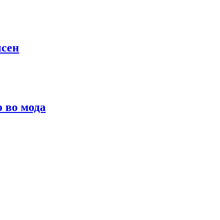
псен
о во мода