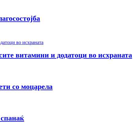
лагосостојба
 сите витамини и додатоци во исхраната
ети со моцарела
 спанаќ