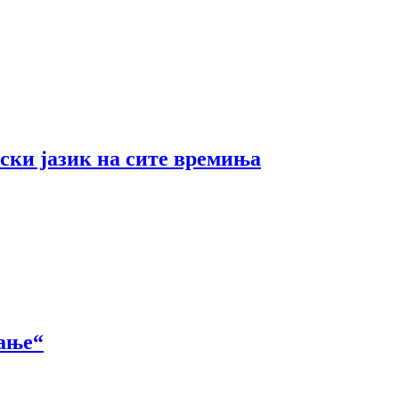
ски јазик на сите времиња
вање“