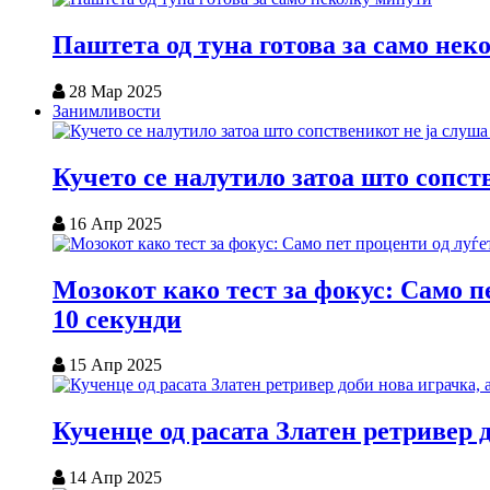
Паштета од туна готова за само нек
28 Мар 2025
Занимливости
Кучето се налутило затоа што сопст
16 Апр 2025
Мозокот како тест за фокус: Само пе
10 секунди
15 Апр 2025
Кученце од расата Златен ретривер 
14 Апр 2025