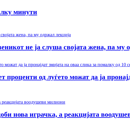
олку минути
веникот не ја слуша својата жена, па му 
т проценти од луѓето можат да ја пронај
доби нова играчка, а реакцијата воодуш