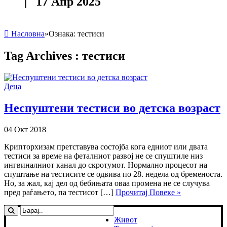
| 17 Апр 2025
Насловна
»
Ознака:
тестиси
Tag Archives :
тестиси
Деца
Неспуштени тестиси во детска возраст
04 Окт 2018
Крипторхизам претставува состојба кога едниот или двата
тестиси за време на фeталниот развој не се спуштиле низ
ингвиналниот канал до скротумот. Нормално процесот на
спуштање на тестисите се одвива по 28. недела од бременоста.
Но, за жал, кај дел од бебињата оваа промена не се случува
пред раѓањето, па тестисот […]
Прочитај Повеке »
Живот