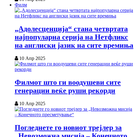
Филм
„Адолесценција“ стана четвртата
најпопуларна серија на Нетфликс
на англиски јазик на сите времиња
10 Апр 2025
Филмот што ги воодушеви сите
генерации веќе руши рекорди
10 Апр 2025
Погледнете го новиот трејлер за
„Невозможна мисија – Конечното