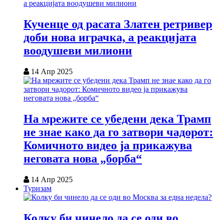
Кученце од расата Златен ретривер
доби нова играчка, а реакцијата
воодушеви милиони
14 Апр 2025
На мрежите се убедени дека Трамп
не знае како да го затвори чадорот:
Комичното видео ја прикажува
неговата нова „борба“
14 Апр 2025
Туризам
Колку би чинело да се оди во