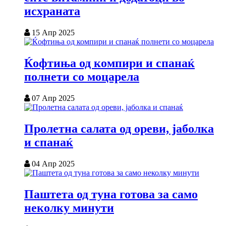
исхраната
15 Апр 2025
Ќофтиња од компири и спанаќ
полнети со моцарела
07 Апр 2025
Пролетна салата од ореви, јаболка
и спанаќ
04 Апр 2025
Паштета од туна готова за само
неколку минути