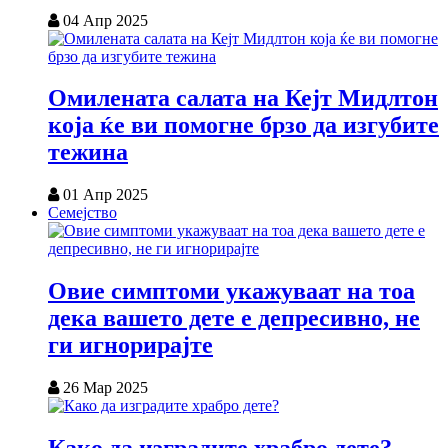
04 Апр 2025
Омилената салата на Кејт Мидлтон
која ќе ви помогне брзо да изгубите
тежина
01 Апр 2025
Семејство
Овие симптоми укажуваат на тоа
дека вашето дете е депресивно, не
ги игнорирајте
26 Мар 2025