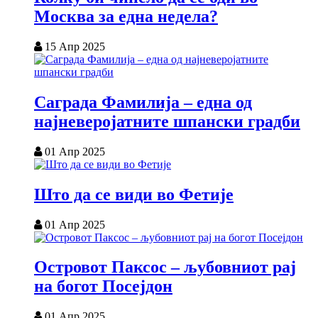
Москва за една недела?
15 Апр 2025
Саграда Фамилија – една од
најневеројатните шпански градби
01 Апр 2025
Што да се види во Фетије
01 Апр 2025
Островот Паксос – љубовниот рај
на богот Посејдон
01 Апр 2025