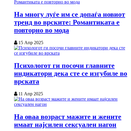
На многу луѓе им се допаѓа новиот
тренд во врските: Романтиката е
повторно во мода
15 Апр 2025
Психологот ги посочи главните
индикатори дека сте се изгубиле во
врската
11 Апр 2025
На оваа возраст мажите и жените
имаат најсилен сексуален нагон