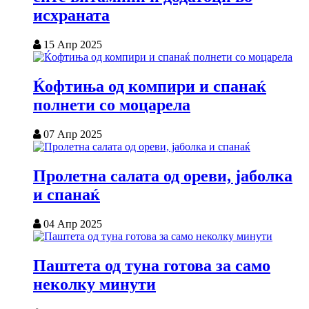
исхраната
15 Апр 2025
Ќофтиња од компири и спанаќ
полнети со моцарела
07 Апр 2025
Пролетна салата од ореви, јаболка
и спанаќ
04 Апр 2025
Паштета од туна готова за само
неколку минути