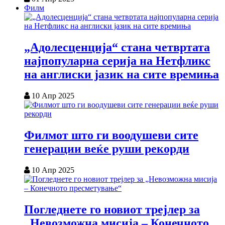
Филм
„Адолесценција“ стана четвртата
најпопуларна серија на Нетфликс
на англиски јазик на сите времиња
10 Апр 2025
Филмот што ги воодушеви сите
генерации веќе руши рекорди
10 Апр 2025
Погледнете го новиот трејлер за
„Невозможна мисија – Конечното