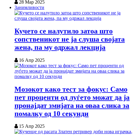
28 Мар 2025
Занимливости
Кучето се налутило затоа што
сопственикот не ја слуша својата
жена, па му одржал лекција
16 Апр 2025
Мозокот како тест за фокус: Само
пет проценти од луѓето можат да ја
пронајдат змијата на оваа слика за
помалку од 10 секунди
15 Апр 2025