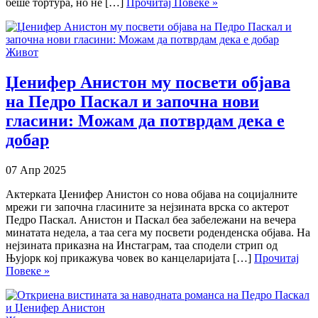
беше тортура, но не […]
Прочитај Повеке »
Живот
Џенифер Анистон му посвети објава
на Педро Паскал и започна нови
гласини: Можам да потврдам дека е
добар
07 Апр 2025
Актерката Џенифер Анистон со нова објава на социјалните
мрежи ги започна гласините за нејзината врска со актерот
Педро Паскал. Анистон и Паскал беа забележани на вечера
минатата недела, а таа сега му посвети роденденска објава. На
нејзината приказна на Инстаграм, таа сподели стрип од
Њујорк кој прикажува човек во канцеларијата […]
Прочитај
Повеке »