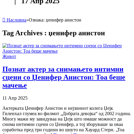
| 17 Апр 2025
Насловна
»
Ознака:
џенифер анистон
Tag Archives :
џенифер анистон
Живот
Познат актер за снимањето интимни
сцени со Џенифер Анистон: Тоа беше
мачење
11 Апр 2025
Актерката Џенифер Анистон и нејзиниот колега Џејк
Гиленхал глумеа во филмот „Добрата девојка“ од 2002 година.
Многу мажи му завидуваа на Џејк што имаше можност да
снима интимни сцени со Џенифер, а тој зборуваше за оваа
соработка пред три години во шоуто на Хауард Стерн. „Тоа