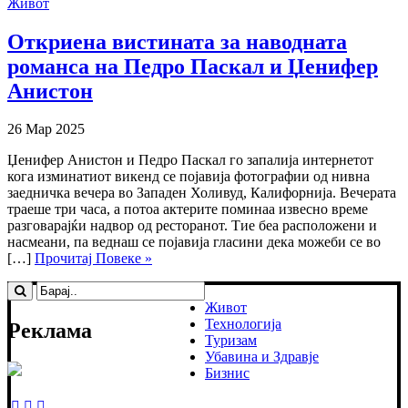
Живот
Откриена вистината за наводната
романса на Педро Паскал и Џенифер
Анистон
26 Мар 2025
Џенифер Анистон и Педро Паскал го запалија интернетот
кога изминатиот викенд се појавија фотографии од нивна
заедничка вечера во Западен Холивуд, Калифорнија. Вечерата
траеше три часа, а потоа актерите поминаа извесно време
разговарајќи надвор од ресторанот. Тие беа расположени и
насмеани, па веднаш се појавија гласини дека можеби се во
[…]
Прочитај Повеке »
Живот
Технологија
Реклама
Туризам
Убавина и Здравје
Бизнис