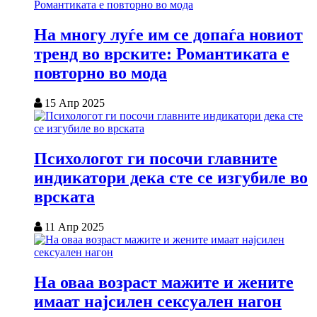
На многу луѓе им се допаѓа новиот
тренд во врските: Романтиката е
повторно во мода
15 Апр 2025
Психологот ги посочи главните
индикатори дека сте се изгубиле во
врската
11 Апр 2025
На оваа возраст мажите и жените
имаат најсилен сексуален нагон