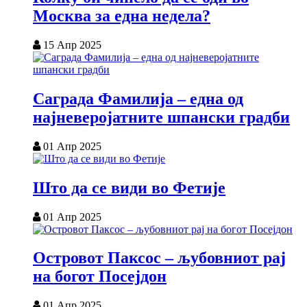
Москва за една недела?
15 Апр 2025
Саграда Фамилија – една од
најневеројатните шпански градби
01 Апр 2025
Што да се види во Фетије
01 Апр 2025
Островот Паксос – љубовниот рај
на богот Посејдон
01 Апр 2025