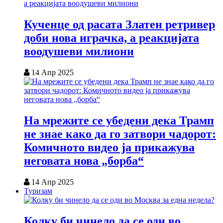
Кученце од расата Златен ретривер
доби нова играчка, а реакцијата
воодушеви милиони
14 Апр 2025
На мрежите се убедени дека Трамп
не знае како да го затвори чадорот:
Комичното видео ја прикажува
неговата нова „борба“
14 Апр 2025
Туризам
Колку би чинело да се оди во