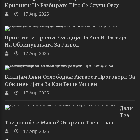
Критики: Не Разбирате Што Се Случи Овде
17 Апр 2025
Пристигна Првата Реакција На Ана И Бастијан
На Обвинувањата За Развод
17 Апр 2025
Вилијам Леви Ослободен: Актерот Проговори За
Обвиненијата За Кои Беше Уапсен
17 Апр 2025
Дали
Теа
Таировиќ Се Мажи? Откриен Таен План
17 Апр 2025