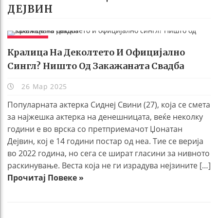
ДЕЈВИН
ЖИВОТ
Кралица На Деколтето И Официјално
Сингл? Ништо Од Закажаната Свадба
26 Мар 2025
Популарната актерка Сиднеј Свини (27), која се смета
за најжешка актерка на денешницата, веќе неколку
години е во врска со претприемачот Џонатан
Дејвин, кој е 14 години постар од неа. Тие се верија
во 2022 година, но сега се шират гласини за нивното
раскинување. Веста која не ги израдува нејзините […]
Прочитај Повеке »